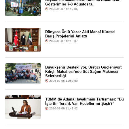
Gösterimler 7-8 Ağustos'ta!
2026-08-07 12:19:06
Dünyaca Ünlü Yazar Akif Manaf Küresel
Barış Projelerini Anlattı
2026-08-07 12:10:37
Büyükşehir Destekliyor, Üretici Güçleniyor:
Kılıçlı Mahallesi’nde Süt Sağım Makinesi
Seferberliği
2026-08-06 11:52:59
TBMM’de Adana Havalimanı Tartışması: "Bu
İşte Bir Terslik Var, Hedefler mi Şaştı?"
2026-08-06 11:47:42