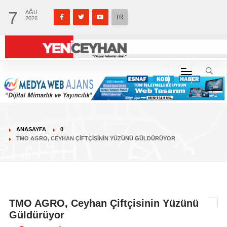
7
AĞU
TR
2026
ANASAYFA
0
TMO AGRO, CEYHAN ÇIFTÇISININ YÜZÜNÜ GÜLDÜRÜYOR
TMO AGRO, Ceyhan Çiftçisinin Yüzünü
Güldürüyor