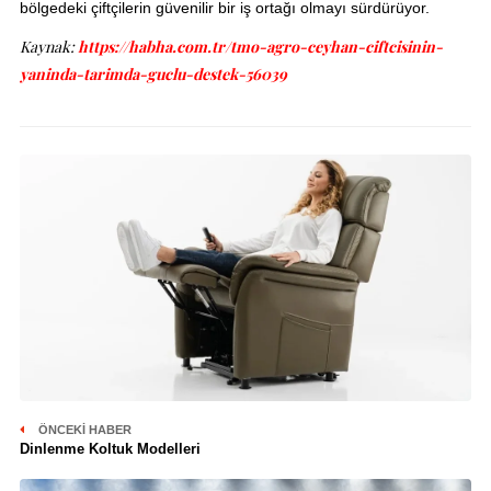
bölgedeki çiftçilerin güvenilir bir iş ortağı olmayı sürdürüyor.
Kaynak:
https://habha.com.tr/tmo-agro-ceyhan-ciftcisinin-
yaninda-tarimda-guclu-destek-56039
ÖNCEKI HABER
Dinlenme Koltuk Modelleri