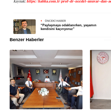
Kaynak:
https://habha.com.tr/prof-dr-necdet-unuvar-dan-a
ÖNCEKI HABER
“Paylaşmaya odaklanırken, yaşamın
kendisini kaçırıyoruz”
Benzer Haberler