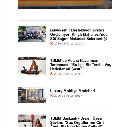
Büyükşehir Destekliyor, Üretici
Güçleniyor: Kılıçlı Mahallesi’nde
Süt Sağım Makinesi Seferberliği
2026-08-06 11:52:59
TBMM’de Adana Havalimanı
Tartışması: "Bu İşte Bir Terslik Var,
Hedefler mi Şaştı?"
2026-08-06 11:47:42
Luxury Mobilya Modelleri
2026-08-05 16:19:17
TBMM Başkanlık Divanı Üyesi
Şevkin: "Suç Örgütlerinin Cirit
Attığı Bir Kent Haline Gelindi"