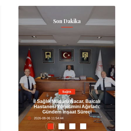
Son Dakika
Sağlık
'den
İl Sağlık Müdürü Nacar, Balcalı
il,
Hastanesi Yönetimini Ağırladı:
Güç
Gündem İnşaat Süreci
2026-08-06 11:54:44