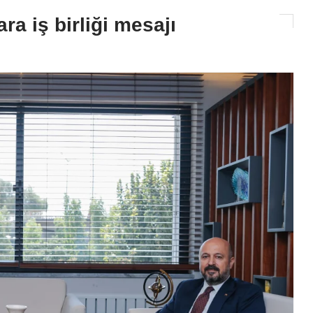
a iş birliği mesajı
Siyaset
CHP'li Müzeyyen Şevkin TBMM
Seslendi: "Adana'da Silah Değ
Yaşam Hakkı Korunmalı!"
2026-08-05 16:16:39