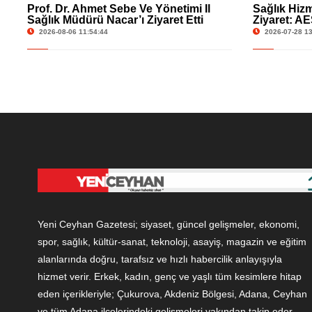
Prof. Dr. Ahmet Sebe Ve Yönetimi İl
Sağlık Hizm
Sağlık Müdürü Nacar’ı Ziyaret Etti
Ziyaret: AE
Müdürlüğü
2026-08-06 11:54:44
2026-07-28 13
Yeni Ceyhan Gazetesi; siyaset, güncel gelişmeler, ekonomi,
spor, sağlık, kültür-sanat, teknoloji, asayiş, magazin ve eğitim
alanlarında doğru, tarafsız ve hızlı habercilik anlayışıyla
hizmet verir. Erkek, kadın, genç ve yaşlı tüm kesimlere hitap
eden içerikleriyle; Çukurova, Akdeniz Bölgesi, Adana, Ceyhan
ve tüm Adana ilçelerindeki gelişmeleri yakından takip eder.