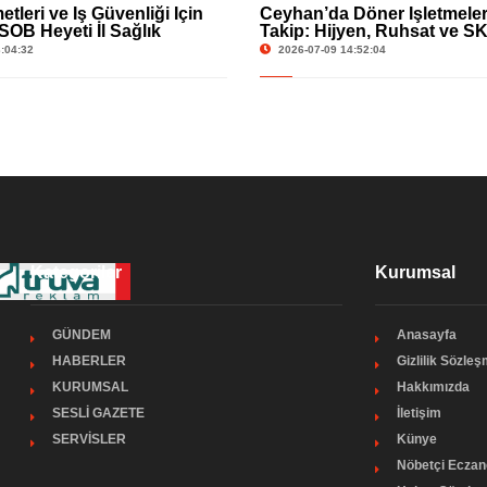
etleri ve İş Güvenliği İçin
Ceyhan’da Döner İşletmeler
SOB Heyeti İl Sağlık
Takip: Hijyen, Ruhsat ve S
’nde
:04:32
2026-07-09 14:52:04
Kategoriler
Kurumsal
GÜNDEM
Anasayfa
HABERLER
Gizlilik Sözle
KURUMSAL
Hakkımızda
SESLİ GAZETE
İletişim
SERVİSLER
Künye
Nöbetçi Eczan