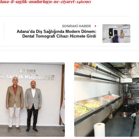
dana-il-saglik-mudurlugu-ne-ziyaret-146090
SONRAKI HABER
Adana’da Diş Sağlığında Modern Dönem:
Dental Tomografi Cihazı Hizmete Girdi