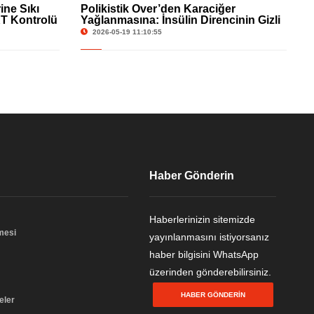
ine Sıkı
Polikistik Over’den Karaciğer
KT Kontrolü
Yağlanmasına: İnsülin Direncinin Gizli
Tehlikeleri
2026-05-19 11:10:55
Haber Gönderin
Haberlerinizin sitemizde
şmesi
yayınlanmasını istiyorsanız
haber bilgisini WhatsApp
üzerinden gönderebilirsiniz.
HABER GÖNDERIN
eler