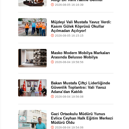
2026-08-05 16:16:39
Müjdeyi Vali Mustafa Yavuz Verdi:
Kasım Gülek Köprüsü Okullar
Açılmadan Açılıyor!
2026-08-05 16:15:15
Masko Modern Mobilya Markaları
Arasında Belusso Mobilya
2026-08-04 19:58:56
Bakan Mustafa Çiftçi Liderliğinde
Güvenlik Toplantısı: Vali Yavuz
Adana’dan Katıldı
2026-08-04 19:56:08
Gazi Ortaokulu Müdürü Yunus
Evlice Ceyhan Halk Eğitim Merkezi
Müdürü Oldu
2026-08-04 19:54:06