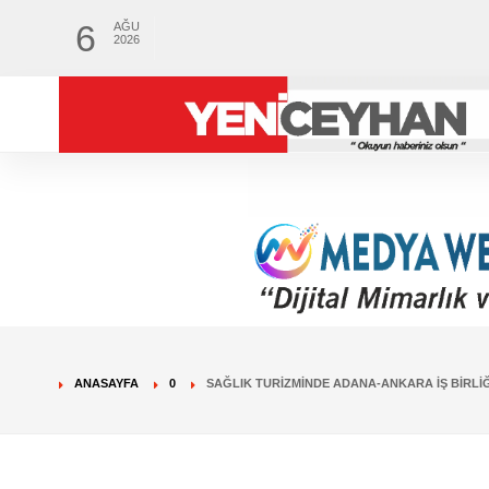
6
AĞU
2026
ANASAYFA
0
SAĞLIK TURIZMINDE ADANA-ANKARA IŞ BIRLIĞ