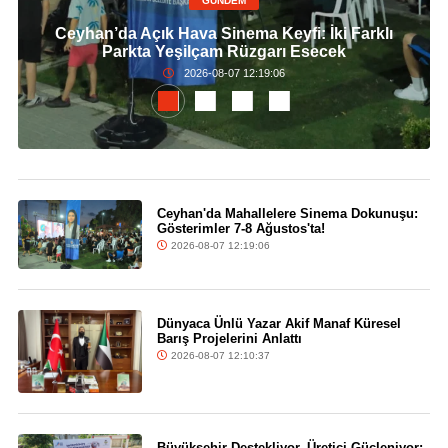
GÜNDEM
Ceyhan’da Açık Hava Sinema Keyfi: İki Farklı
Parkta Yeşilçam Rüzgarı Esecek
2026-08-07 12:19:06
Ceyhan'da Mahallelere Sinema Dokunuşu:
Gösterimler 7-8 Ağustos'ta!
2026-08-07 12:19:06
Dünyaca Ünlü Yazar Akif Manaf Küresel
Barış Projelerini Anlattı
2026-08-07 12:10:37
Büyükşehir Destekliyor, Üretici Güçleniyor: