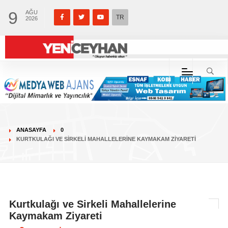
9
AĞU
TR
2026
ANASAYFA
0
KURTKULAĞI VE SIRKELI MAHALLELERINE KAYMAKAM ZIYARETI
Kurtkulağı ve Sirkeli Mahallelerine
Kaymakam Ziyareti