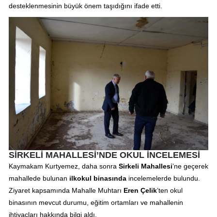
desteklenmesinin büyük önem taşıdığını ifade etti.
SİRKELİ MAHALLESİ’NDE OKUL İNCELEMESİ
Kaymakam Kurtyemez, daha sonra
Sirkeli Mahallesi
’ne geçerek
mahallede bulunan
ilkokul binasında
incelemelerde bulundu.
Ziyaret kapsamında Mahalle Muhtarı
Eren Çelik
’ten okul
binasının mevcut durumu, eğitim ortamları ve mahallenin
ihtiyaçları hakkında bilgi aldı.