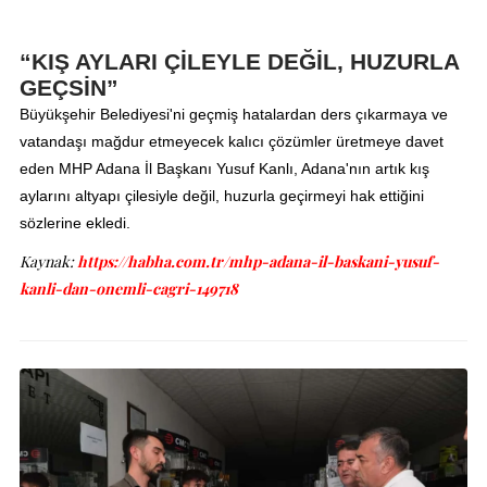
“KIŞ AYLARI ÇİLEYLE DEĞİL, HUZURLA
GEÇSİN”
Büyükşehir Belediyesi'ni geçmiş hatalardan ders çıkarmaya ve
vatandaşı mağdur etmeyecek kalıcı çözümler üretmeye davet
eden MHP Adana İl Başkanı Yusuf Kanlı, Adana'nın artık kış
aylarını altyapı çilesiyle değil, huzurla geçirmeyi hak ettiğini
sözlerine ekledi.
Kaynak:
https://habha.com.tr/mhp-adana-il-baskani-yusuf-
kanli-dan-onemli-cagri-149718