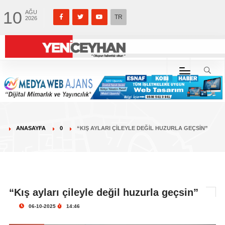
10
AĞU
TR
2026
ANASAYFA
0
“KIŞ AYLARI ÇILEYLE DEĞIL HUZURLA GEÇSIN”
“Kış ayları çileyle değil huzurla geçsin”
06-10-2025
14:46