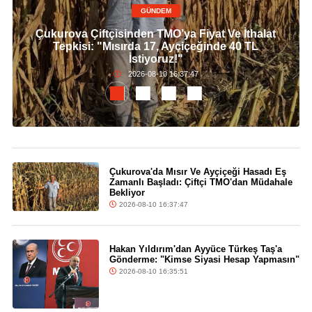
GÜNDEM
Çukurova Çiftçisinden TMO’ya Fiyat Ve İthalat
Tepkisi: "Mısırda 17, Ayçiçeğinde 40 TL
İstiyoruz!"
2026-08-10 16:37:47
Çukurova'da Mısır Ve Ayçiçeği Hasadı Eş
Zamanlı Başladı: Çiftçi TMO'dan Müdahale
Bekliyor
2026-08-10 16:37:47
Hakan Yıldırım'dan Ayyüce Türkeş Taş'a
Gönderme: "Kimse Siyasi Hesap Yapmasın"
2026-08-10 16:35:51