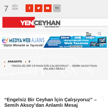
7
AĞU
TR
2026
ANASAYFA
0
“ENGELSIZ BIR CEYHAN İÇIN ÇALIŞIYORUZ” – SEMIH AKSOY’DAN
ANLAMLI MESAJ
“Engelsiz Bir Ceyhan İçin Çalışıyoruz” –
Semih Aksoy’dan Anlamlı Mesaj