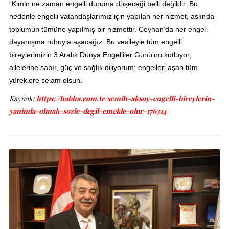
“Kimin ne zaman engelli duruma düşeceği belli değildir. Bu
nedenle engelli vatandaşlarımız için yapılan her hizmet, aslında
toplumun tümüne yapılmış bir hizmettir. Ceyhan’da her engeli
dayanışma ruhuyla aşacağız. Bu vesileyle tüm engelli
bireylerimizin 3 Aralık Dünya Engelliler Günü’nü kutluyor,
ailelerine sabır, güç ve sağlık diliyorum; engelleri aşan tüm
yüreklere selam olsun.”
Kaynak:
https://habha.com.tr/semih-aksoy-engelli-bireylerin-
yaninda-olmak-sozle-degil-emekle-olur-176314