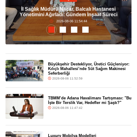
İl Sağlık Müdürü Nacar, Balcalı Hastanesi
Yönetimini Ağırladı: Gündem İnşaat Süreci
2026-08-06 11:54:44
Büyükşehir Destekliyor, Üretici Güçleniyor:
Kılıçlı Mahallesi’nde Süt Sağım Makinesi
Seferberliği
2026-08-06 11:52:59
TBMM’de Adana Havalimanı Tartışması: "Bu
İşte Bir Terslik Var, Hedefler mi Şaştı?"
2026-08-06 11:47:42
Luxury Mobilya Modelleri