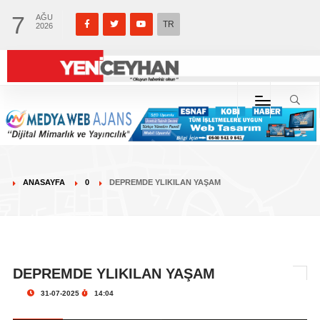
7
AĞU
TR
2026
ANASAYFA
0
DEPREMDE YLIKILAN YAŞAM
DEPREMDE YLIKILAN YAŞAM
31-07-2025
14:04