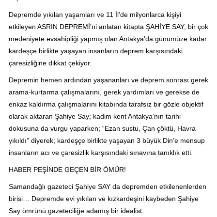
Depremde yıkılan yaşamları ve 11 İl’de milyonlarca kişiyi
etkileyen ASRIN DEPREMİ’ni anlatan kitapta ŞAHİYE SAY; bir çok
medeniyete evsahipliği yapmış olan Antakya’da günümüze kadar
kardeşçe birlikte yaşayan insanların deprem karşısındaki
çaresizliğine dikkat çekiyor.
Depremin hemen ardından yaşananları ve deprem sonrası gerek
arama-kurtarma çalışmalarını, gerek yardımları ve gerekse de
enkaz kaldırma çalışmalarını kitabında tarafsız bir gözle objektif
olarak aktaran Şahiye Say; kadim kent Antakya’nın tarihi
dokusuna da vurgu yaparken; “Ezan sustu, Çan çöktü, Havra
yıkıldı” diyerek; kardeşçe birlikte yaşayan 3 büyük Din’e mensup
insanların acı ve çaresizlik karşısındaki sınavına tanıklık etti.
HABER PEŞİNDE GEÇEN BİR ÖMÜR!
Samandağlı gazeteci Şahiye SAY da depremden etkilenenlerden
birisi… Depremde evi yıkılan ve kızkardeşini kaybeden Şahiye
Say ömrünü gazeteciliğe adamış bir idealist.