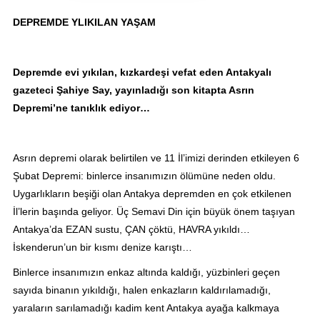
DEPREMDE YLIKILAN YAŞAM
Depremde evi yıkılan, kızkardeşi vefat eden Antakyalı
gazeteci Şahiye Say, yayınladığı son kitapta Asrın
Depremi’ne tanıklık ediyor…
Asrın depremi olarak belirtilen ve 11 İl’imizi derinden etkileyen 6
Şubat Depremi: binlerce insanımızın ölümüne neden oldu.
Uygarlıkların beşiği olan Antakya depremden en çok etkilenen
İl’lerin başında geliyor. Üç Semavi Din için büyük önem taşıyan
Antakya’da EZAN sustu, ÇAN çöktü, HAVRA yıkıldı…
İskenderun’un bir kısmı denize karıştı…
Binlerce insanımızın enkaz altında kaldığı, yüzbinleri geçen
sayıda binanın yıkıldığı, halen enkazların kaldırılamadığı,
yaraların sarılamadığı kadim kent Antakya ayağa kalkmaya