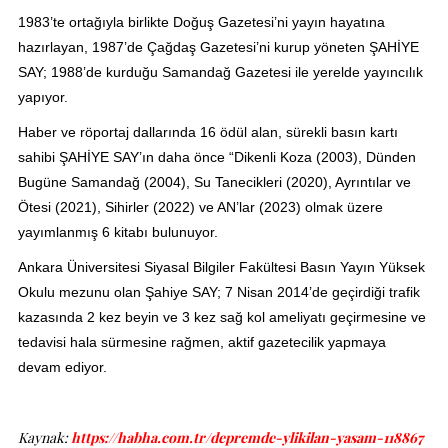
1983’te ortağıyla birlikte Doğuş Gazetesi’ni yayın hayatına
hazırlayan, 1987’de Çağdaş Gazetesi’ni kurup yöneten ŞAHİYE
SAY; 1988’de kurduğu Samandağ Gazetesi ile yerelde yayıncılık
yapıyor.
Haber ve röportaj dallarında 16 ödül alan, sürekli basın kartı
sahibi ŞAHİYE SAY’ın daha önce “Dikenli Koza (2003), Dünden
Bugüne Samandağ (2004), Su Tanecikleri (2020), Ayrıntılar ve
Ötesi (2021), Sihirler (2022) ve AN’lar (2023) olmak üzere
yayımlanmış 6 kitabı bulunuyor.
Ankara Üniversitesi Siyasal Bilgiler Fakültesi Basın Yayın Yüksek
Okulu mezunu olan Şahiye SAY; 7 Nisan 2014’de geçirdiği trafik
kazasında 2 kez beyin ve 3 kez sağ kol ameliyatı geçirmesine ve
tedavisi hala sürmesine rağmen, aktif gazetecilik yapmaya
devam ediyor.
Kaynak:
https://habha.com.tr/depremde-ylikilan-yasam-118867