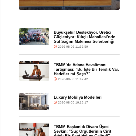
Büyükşehir Destekliyor, Üretici
Güçleniyor: Kılıçlı Mahallesi’nde
Süt Sağım Makinesi Seferberliği
2026-08-06 11:52:59
TBMM’de Adana Havalimanı
Tartışması: "Bu İşte Bir Terslik Var,
Hedefler mi Şaştı?"
2026-08-06 11:47:42
Luxury Mobilya Modelleri
2026-08-05 16:19:17
TBMM Başkanlık Divanı Üyesi
Şevkin: "Suç Örgütlerinin Cirit
Attığı Bir Kent Haline Gelindi"