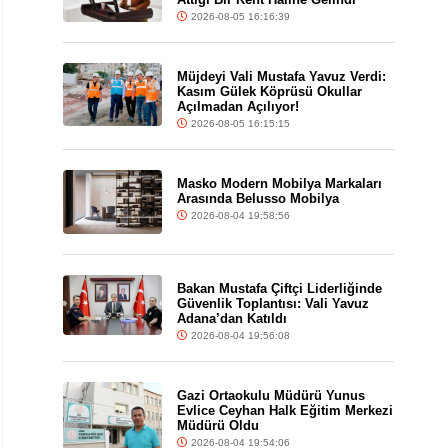
2026-08-05 16:16:39
Müjdeyi Vali Mustafa Yavuz Verdi:
Kasım Gülek Köprüsü Okullar
Açılmadan Açılıyor!
2026-08-05 16:15:15
Masko Modern Mobilya Markaları
Arasında Belusso Mobilya
2026-08-04 19:58:56
Bakan Mustafa Çiftçi Liderliğinde
Güvenlik Toplantısı: Vali Yavuz
Adana’dan Katıldı
2026-08-04 19:56:08
Gazi Ortaokulu Müdürü Yunus
Evlice Ceyhan Halk Eğitim Merkezi
Müdürü Oldu
2026-08-04 19:54:06