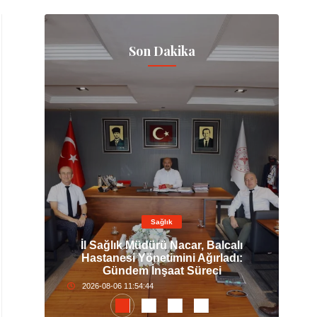
Son Dakika
Sağlık
'den
İl Sağlık Müdürü Nacar, Balcalı
il,
Hastanesi Yönetimini Ağırladı:
Güç
Gündem İnşaat Süreci
2026-08-06 11:54:44