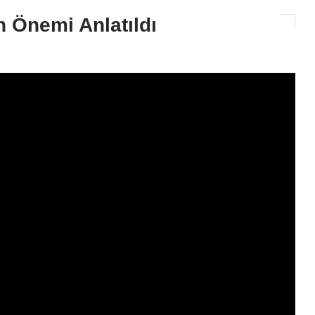
 Önemi Anlatıldı
Siyaset
CHP'li Müzeyyen Şevkin TBMM
Seslendi: "Adana'da Silah Değ
Yaşam Hakkı Korunmalı!"
2026-08-05 16:16:39