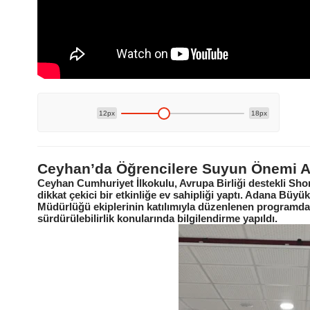
12px
18px
Ceyhan’da Öğrencilere Suyun Önemi An
Ceyhan Cumhuriyet İlkokulu, Avrupa Birliği destekli Sho
dikkat çekici bir etkinliğe ev sahipliği yaptı. Adana Büyü
Müdürlüğü ekiplerinin katılımıyla düzenlenen programda
sürdürülebilirlik konularında bilgilendirme yapıldı.