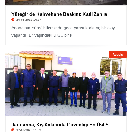
Yüreğir’de Kahvehane Baskını: Katil Zanlıs
26-03-2025 14:57
Adana’nın Yüreğir ilçesinde gece yarısı korkunç bir olay
yaşandı. 17 yaşındaki D.G., bir k
Asayiş
Jandarma, Kış Aylarında Güvenliği En Üst S
17-03-2025 11:59