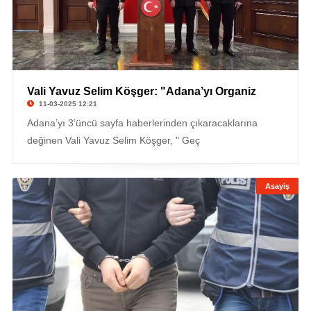
Vali Yavuz Selim Köşger: "Adana’yı Organiz
11-03-2025 12:21
Adana’yı 3’üncü sayfa haberlerinden çıkaracaklarına
değinen Vali Yavuz Selim Köşger, " Geç
Asayiş