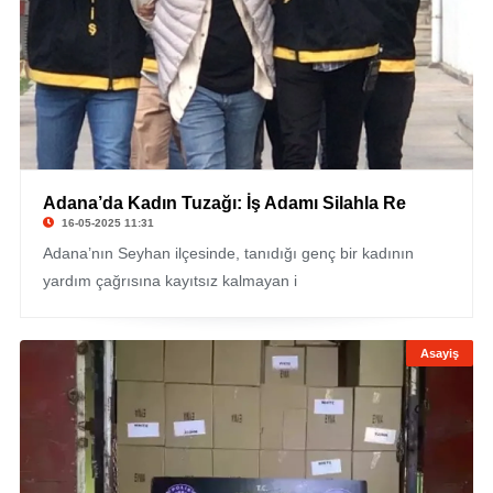
Adana’da Kadın Tuzağı: İş Adamı Silahla Re
16-05-2025 11:31
Adana’nın Seyhan ilçesinde, tanıdığı genç bir kadının
yardım çağrısına kayıtsız kalmayan i
Asayiş