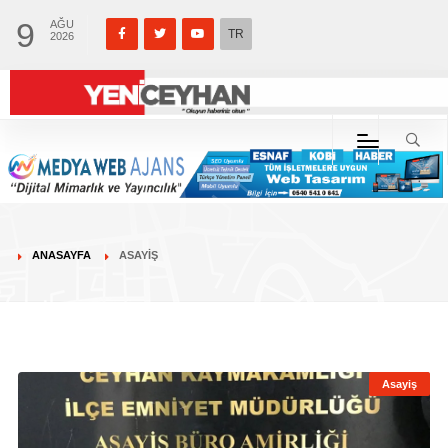
9
AĞU
TR
2026
ANASAYFA
ASAYIŞ
Asayiş