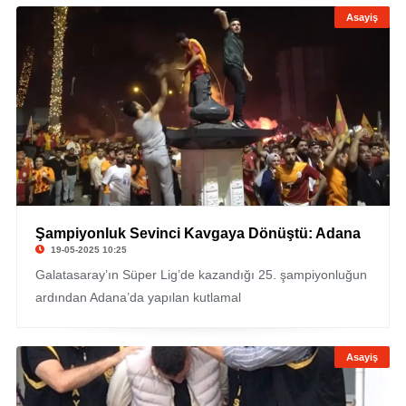
Asayiş
Şampiyonluk Sevinci Kavgaya Dönüştü: Adana
19-05-2025 10:25
Galatasaray’ın Süper Lig’de kazandığı 25. şampiyonluğun
ardından Adana’da yapılan kutlamal
Asayiş