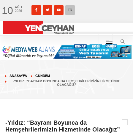
10
AĞU
TR
2026
ANASAYFA
GÜNDEM
-YILDIZ: “BAYRAM BOYUNCA DA HEMŞEHRILERIMIZIN HIZMETINDE
OLACAĞIZ”
-Yıldız: “Bayram Boyunca da
Hemşehrilerimizin Hizmetinde Olacağız”