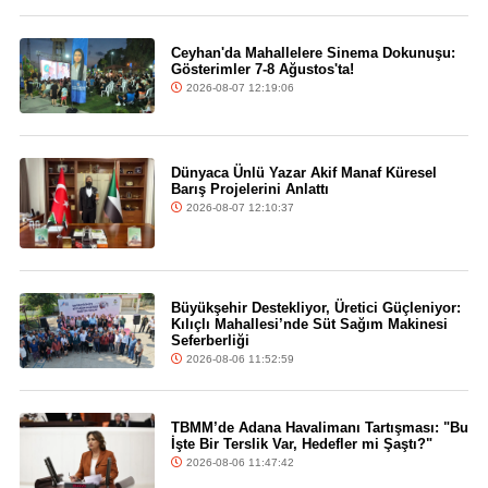
Ceyhan'da Mahallelere Sinema Dokunuşu:
Gösterimler 7-8 Ağustos'ta!
2026-08-07 12:19:06
Dünyaca Ünlü Yazar Akif Manaf Küresel
Barış Projelerini Anlattı
2026-08-07 12:10:37
Büyükşehir Destekliyor, Üretici Güçleniyor:
Kılıçlı Mahallesi’nde Süt Sağım Makinesi
Seferberliği
2026-08-06 11:52:59
TBMM’de Adana Havalimanı Tartışması: "Bu
İşte Bir Terslik Var, Hedefler mi Şaştı?"
2026-08-06 11:47:42