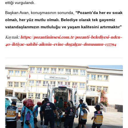
ettiği vurgulandı.
Başkan Avan, konuşmasının sonunda,
“Pozantı’da her ev sıcak
olmalı, her yüz mutlu olmalı. Belediye olarak tek gayemiz
vatandaşlarımızın mutluluğu ve yaşam kalitesini artırmaktır”
Kaynak:
https://pozantininsesi.com.tr/pozanti-belediyesi-nden-
40-ihtiyac-sahibi-ailenin-evine-dogalgaz-donusumu-137794