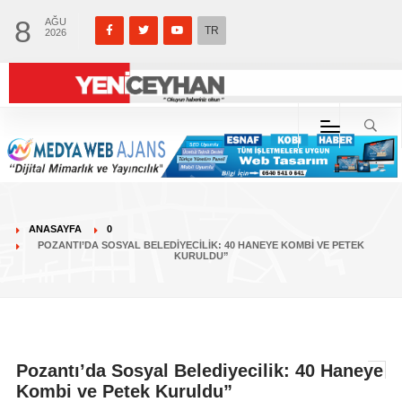
8
AĞU
TR
2026
ANASAYFA
0
POZANTI’DA SOSYAL BELEDIYECILIK: 40 HANEYE KOMBI VE PETEK
KURULDU”
Pozantı’da Sosyal Belediyecilik: 40 Haneye
Kombi ve Petek Kuruldu”