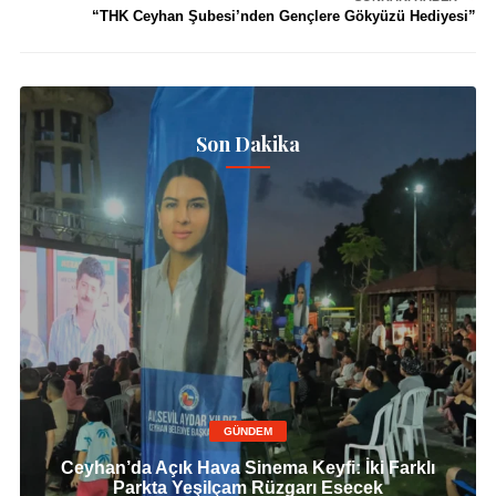
“THK Ceyhan Şubesi’nden Gençlere Gökyüzü Hediyesi”
Son Dakika
GÜNDEM
Ceyhan’da Açık Hava Sinema Keyfi: İki Farklı
Parkta Yeşilçam Rüzgarı Esecek