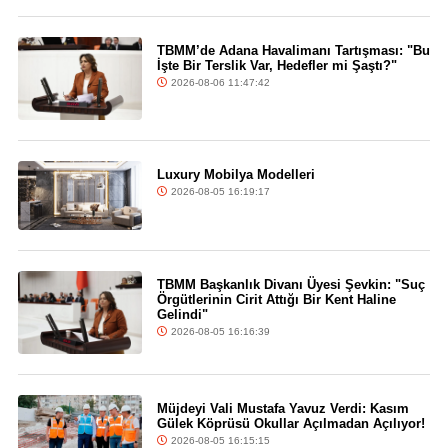
TBMM’de Adana Havalimanı Tartışması: "Bu
İşte Bir Terslik Var, Hedefler mi Şaştı?"
2026-08-06 11:47:42
Luxury Mobilya Modelleri
2026-08-05 16:19:17
TBMM Başkanlık Divanı Üyesi Şevkin: "Suç
Örgütlerinin Cirit Attığı Bir Kent Haline
Gelindi"
2026-08-05 16:16:39
Müjdeyi Vali Mustafa Yavuz Verdi: Kasım
Gülek Köprüsü Okullar Açılmadan Açılıyor!
2026-08-05 16:15:15