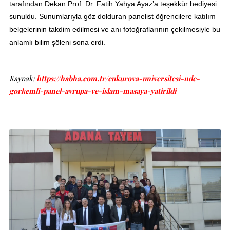
tarafından Dekan Prof. Dr. Fatih Yahya Ayaz’a teşekkür hediyesi
sunuldu. Sunumlarıyla göz dolduran panelist öğrencilere katılım
belgelerinin takdim edilmesi ve anı fotoğraflarının çekilmesiyle bu
anlamlı bilim şöleni sona erdi.
Kaynak:
https://habha.com.tr/cukurova-universitesi-nde-
gorkemli-panel-avrupa-ve-islam-masaya-yatirildi