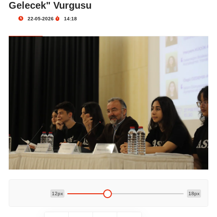
Gelecek" Vurgusu
22-05-2026
14:18
12px
18px