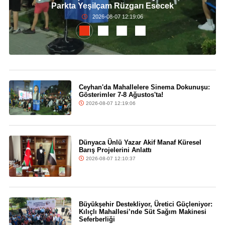
Parkta Yeşilçam Rüzgarı Esecek
2026-08-07 12:19:06
Ceyhan'da Mahallelere Sinema Dokunuşu:
Gösterimler 7-8 Ağustos'ta!
2026-08-07 12:19:06
Dünyaca Ünlü Yazar Akif Manaf Küresel
Barış Projelerini Anlattı
2026-08-07 12:10:37
Büyükşehir Destekliyor, Üretici Güçleniyor:
Kılıçlı Mahallesi’nde Süt Sağım Makinesi
Seferberliği