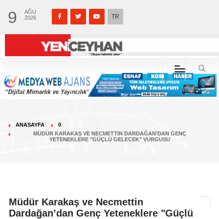
9
AĞU
TR
2026
ANASAYFA
0
MÜDÜR KARAKAŞ VE NECMETTIN DARDAĞAN’DAN GENÇ
YETENEKLERE "GÜÇLÜ GELECEK" VURGUSU
Müdür Karakaş ve Necmettin
Dardağan’dan Genç Yeteneklere "Güçlü