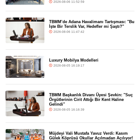
2026-08-06 11:52:59
TBMM’de Adana Havalimanı Tartışması: "Bu
İşte Bir Terslik Var, Hedefler mi Şaştı?"
2026-08-06 11:47:42
Luxury Mobilya Modelleri
2026-08-05 16:19:17
TBMM Başkanlık Divanı Üyesi Şevkin: "Suç
Örgütlerinin Cirit Attığı Bir Kent Haline
Gelindi"
2026-08-05 16:16:39
Müjdeyi Vali Mustafa Yavuz Verdi: Kasım
Gülek Köprüsü Okullar Açılmadan Açılıyor!