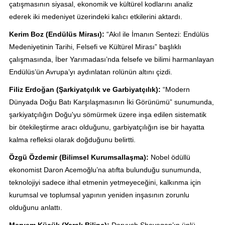
çatışmasının siyasal, ekonomik ve kültürel kodlarını analiz
ederek iki medeniyet üzerindeki kalıcı etkilerini aktardı.
Kerim Boz (Endülüs Mirası):
“Akıl ile İmanın Sentezi: Endülüs
Medeniyetinin Tarihi, Felsefi ve Kültürel Mirası” başlıklı
çalışmasında, İber Yarımadası’nda felsefe ve bilimi harmanlayan
Endülüs’ün Avrupa’yı aydınlatan rolünün altını çizdi.
Filiz Erdoğan (Şarkiyatçılık ve Garbiyatçılık):
“Modern
Dünyada Doğu Batı Karşılaşmasının İki Görünümü” sunumunda,
şarkiyatçılığın Doğu'yu sömürmek üzere inşa edilen sistematik
bir ötekileştirme aracı olduğunu, garbiyatçılığın ise bir hayatta
kalma refleksi olarak doğduğunu belirtti.
Özgü Özdemir (Bilimsel Kurumsallaşma):
Nobel ödüllü
ekonomist Daron Acemoğlu’na atıfta bulunduğu sunumunda,
teknolojiyi sadece ithal etmenin yetmeyeceğini, kalkınma için
kurumsal ve toplumsal yapının yeniden inşasının zorunlu
olduğunu anlattı.
Meryem Küçük (Yaralı Bilinç):
Daryush Shayegan’ın ünlü