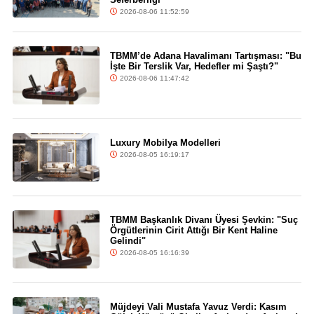
2026-08-06 11:52:59
TBMM’de Adana Havalimanı Tartışması: "Bu
İşte Bir Terslik Var, Hedefler mi Şaştı?"
2026-08-06 11:47:42
Luxury Mobilya Modelleri
2026-08-05 16:19:17
TBMM Başkanlık Divanı Üyesi Şevkin: "Suç
Örgütlerinin Cirit Attığı Bir Kent Haline
Gelindi"
2026-08-05 16:16:39
Müjdeyi Vali Mustafa Yavuz Verdi: Kasım