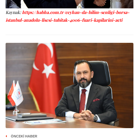
Kaynak:
https://habha.com.tr/ceyhan-da-bilim-senligi-borsa-
istanbul-anadolu-lisesi-tubitak-4006-fuari-kapilarini-acti
ÖNCEKI HABER