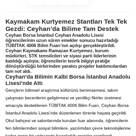
Kaymakam Kurtyemez Stantları Tek Tek
Gezdi: Ceyhan’da Bilime Tam Destek
Ceyhan Borsa İstanbul Ceyhan Anadolu Lisesi
öğrencilerinin uzun süren emekler sonucu hazırladığı
TÜBİTAK 4006 Bilim Fuarı’nın açılışı gerçekleştirildi.
Ceyhan Kaymakamı Ramazan Kurtyemez, kurum
müdürleri, STK temsilcileri ve siyasi parti liderlerinin
katıldığı açılışta; öğrencilerin teorik bilgiyi pratiğe
dönüştürdüğü birbirinden yaratıcı projeler katılımcılardan
tam not aldı.
Ceyhan’da Bilimin Kalbi Borsa İstanbul Anadolu
Lisesi’nde Attı
Gençlerin bilimsel araştırma kültürünü benimsemesi, takım
çalışması becerilerini geliştirmesi ve yenilikçi fikirler üretmesi
amacıyla desteklenen TÜBİTAK 4006 Bilim Fuarı, Ceyhan Borsa
İstanbul Anadolu Lisesi’nde düzenlenen törenle hayata geçirildi.
Okul bahçesi ve salonlarında kurulan fuar alanında, öğrencilerin
fen bilimlerinden sosyal bilimlere, yazılımdan çevre teknolojilerine
kadar geniş bir yelpazede hazırladığı projeler sergilendi.