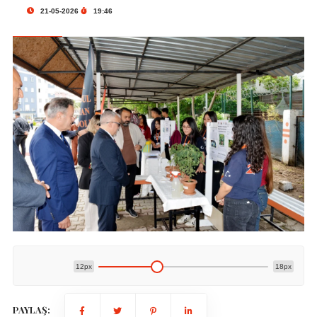
21-05-2026
19:46
12px
18px
PAYLAŞ: