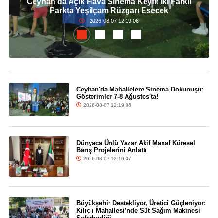
Ceyhan’da Açık Hava Sinema Keyfi: İki Farklı
Parkta Yeşilçam Rüzgarı Esecek
2026-08-07 12:19:06
Ceyhan'da Mahallelere Sinema Dokunuşu:
Gösterimler 7-8 Ağustos'ta!
2026-08-07 12:19:06
Dünyaca Ünlü Yazar Akif Manaf Küresel
Barış Projelerini Anlattı
2026-08-07 12:10:37
Büyükşehir Destekliyor, Üretici Güçleniyor:
Kılıçlı Mahallesi’nde Süt Sağım Makinesi
Seferberliği