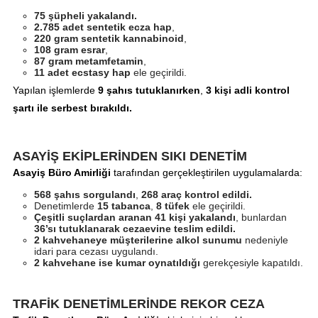
75 şüpheli yakalandı.
2.785 adet sentetik ecza hap
,
220 gram sentetik kannabinoid
,
108 gram esrar
,
87 gram metamfetamin
,
11 adet ecstasy hap
ele geçirildi.
Yapılan işlemlerde
9 şahıs tutuklanırken
,
3 kişi adli kontrol
şartı ile serbest bırakıldı.
ASAYİŞ EKİPLERİNDEN SIKI DENETİM
Asayiş Büro Amirliği
tarafından gerçekleştirilen uygulamalarda:
568 şahıs sorgulandı
,
268 araç kontrol edildi.
Denetimlerde
15 tabanca
,
8 tüfek
ele geçirildi.
Çeşitli suçlardan aranan 41 kişi yakalandı
, bunlardan
36’sı tutuklanarak cezaevine teslim edildi.
2 kahvehaneye müşterilerine alkol sunumu
nedeniyle
idari para cezası uygulandı.
2 kahvehane ise kumar oynatıldığı
gerekçesiyle kapatıldı.
TRAFİK DENETİMLERİNDE REKOR CEZA