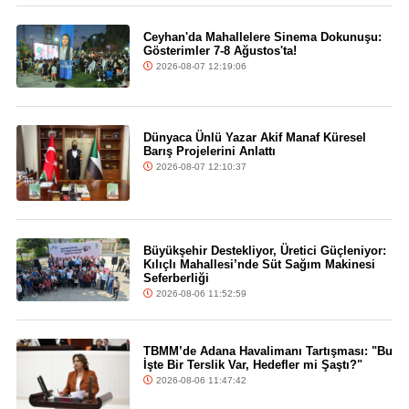
Ceyhan'da Mahallelere Sinema Dokunuşu:
Gösterimler 7-8 Ağustos'ta!
2026-08-07 12:19:06
Dünyaca Ünlü Yazar Akif Manaf Küresel
Barış Projelerini Anlattı
2026-08-07 12:10:37
Büyükşehir Destekliyor, Üretici Güçleniyor:
Kılıçlı Mahallesi’nde Süt Sağım Makinesi
Seferberliği
2026-08-06 11:52:59
TBMM’de Adana Havalimanı Tartışması: "Bu
İşte Bir Terslik Var, Hedefler mi Şaştı?"
2026-08-06 11:47:42