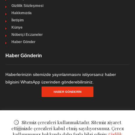
Gizlilik Sözleşmesi
Hakkımızda
İletişim
Künye
Nöbetçi Eczaneler
Haber Gönder
Haber Gönderin
Haberlerinizin sitemizde yayınlanmasını istiyorsanız haber
bilgisini WhatsApp üzerinden gönderebilirsiniz.
HABER GÖNDERIN
© ©
YENİ CEYHAN HABER "OKUYUN HABERİNİZ OLSUN"
. All Rights
Sitemiz çerezleri kullanmaktadır. Sitemiz ziyaret
ettiğinizde çerezleri kabul etmiş sayılıyorsunuz. Çerez
Reserved.
kullanımımız hakkında daha fazla bilgi edinin:
Gizlilik