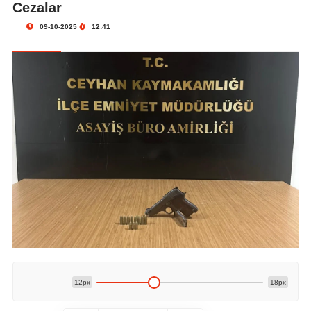
Cezalar
09-10-2025
12:41
12px
18px