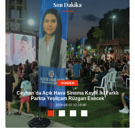
Son Dakika
GÜNDEM
Ceyhan’da Açık Hava Sinema Keyfi: İki Farklı
Parkta Yeşilçam Rüzgarı Esecek
2026-08-07 12:19:06