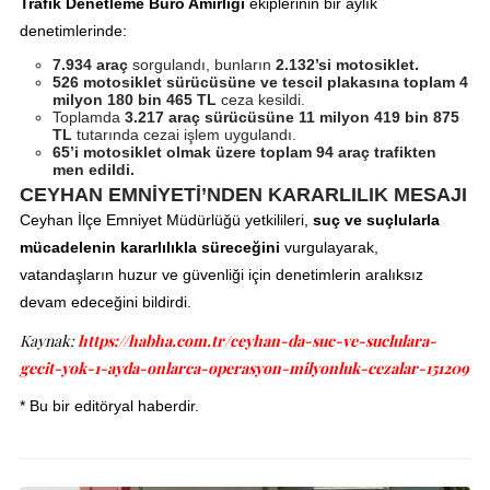
Trafik Denetleme Büro Amirliği
ekiplerinin bir aylık
denetimlerinde:
7.934 araç
sorgulandı, bunların
2.132’si motosiklet.
526 motosiklet sürücüsüne ve tescil plakasına toplam 4
milyon 180 bin 465 TL
ceza kesildi.
Toplamda
3.217 araç sürücüsüne
11 milyon 419 bin 875
TL
tutarında cezai işlem uygulandı.
65’i motosiklet olmak üzere toplam 94 araç trafikten
men edildi.
CEYHAN EMNİYETİ’NDEN KARARLILIK MESAJI
Ceyhan İlçe Emniyet Müdürlüğü yetkilileri,
suç ve suçlularla
mücadelenin kararlılıkla süreceğini
vurgulayarak,
vatandaşların huzur ve güvenliği için denetimlerin aralıksız
devam edeceğini bildirdi.
Kaynak:
https://habha.com.tr/ceyhan-da-suc-ve-suclulara-
gecit-yok-1-ayda-onlarca-operasyon-milyonluk-cezalar-151209
* Bu bir editöryal haberdir.