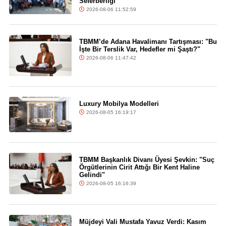
Seferberliği
2026-08-06 11:52:59
TBMM’de Adana Havalimanı Tartışması: "Bu
İşte Bir Terslik Var, Hedefler mi Şaştı?"
2026-08-06 11:47:42
Luxury Mobilya Modelleri
2026-08-05 16:19:17
TBMM Başkanlık Divanı Üyesi Şevkin: "Suç
Örgütlerinin Cirit Attığı Bir Kent Haline
Gelindi"
2026-08-05 16:16:39
Müjdeyi Vali Mustafa Yavuz Verdi: Kasım