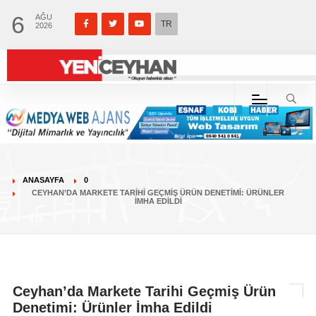
6
AĞU
TR
2026
ANASAYFA
0
CEYHAN’DA MARKETE TARIHI GEÇMIŞ ÜRÜN DENETIMI: ÜRÜNLER
İMHA EDILDI
Ceyhan’da Markete Tarihi Geçmiş Ürün
Denetimi: Ürünler İmha Edildi