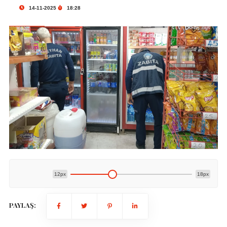
14-11-2025
18:28
12px
18px
PAYLAŞ: