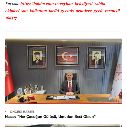
Kaynak:
https://habha.com.tr/ceyhan-belediyesi-zabita-
ekipleri-son-kullanma-tarihi-gecmis-urunlere-gecit-vermedi-
169527
ÖNCEKI HABER
Nacar: “Her Çocuğun Gülüşü, Umudun Sesi Olsun”