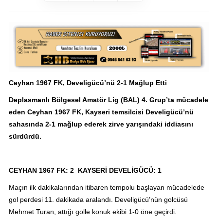
Ceyhan 1967 FK, Develigücü’nü 2-1 Mağlup Etti
Deplasmanlı Bölgesel Amatör Lig (BAL) 4. Grup’ta mücadele
eden Ceyhan 1967 FK, Kayseri temsilcisi Develigücü’nü
sahasında 2-1 mağlup ederek zirve yarışındaki iddiasını
sürdürdü.
CEYHAN 1967 FK: 2 KAYSERİ DEVELİGÜCÜ: 1
Maçın ilk dakikalarından itibaren tempolu başlayan mücadelede
gol perdesi 11. dakikada aralandı. Develigücü’nün golcüsü
Mehmet Turan, attığı golle konuk ekibi 1-0 öne geçirdi.