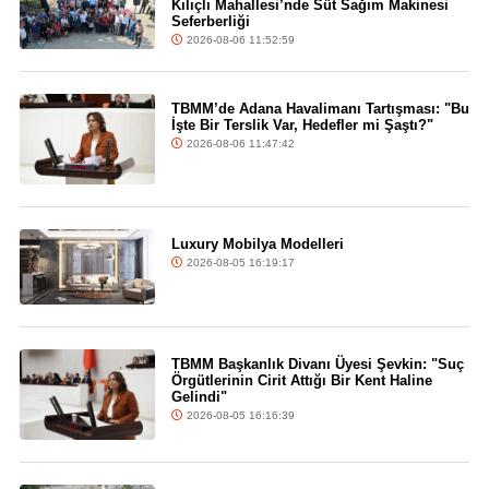
Kılıçlı Mahallesi’nde Süt Sağım Makinesi
Seferberliği
2026-08-06 11:52:59
TBMM’de Adana Havalimanı Tartışması: "Bu
İşte Bir Terslik Var, Hedefler mi Şaştı?"
2026-08-06 11:47:42
Luxury Mobilya Modelleri
2026-08-05 16:19:17
TBMM Başkanlık Divanı Üyesi Şevkin: "Suç
Örgütlerinin Cirit Attığı Bir Kent Haline
Gelindi"
2026-08-05 16:16:39