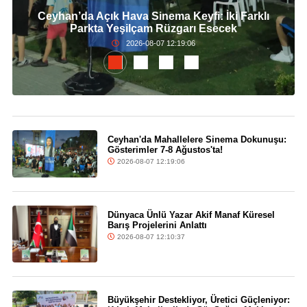
Ceyhan’da Açık Hava Sinema Keyfi: İki Farklı
Parkta Yeşilçam Rüzgarı Esecek
2026-08-07 12:19:06
Ceyhan'da Mahallelere Sinema Dokunuşu:
Gösterimler 7-8 Ağustos'ta!
2026-08-07 12:19:06
Dünyaca Ünlü Yazar Akif Manaf Küresel
Barış Projelerini Anlattı
2026-08-07 12:10:37
Büyükşehir Destekliyor, Üretici Güçleniyor: