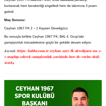
kurtararak hem beraberliği engelledi hem de takımına 3 puanı
getirdi.
Maç Sonucu:
Ceyhan 1967 FK 2 – 1 Kayseri Develigücü
Bu sonuçla birlikte Ceyhan 1967 FK, BAL 4. Grup’taki
şampiyonluk mücadelesine güçlü bir şekilde devam ediyor.
Kaynak:
https://habha.com.tr/ceyhan-1967-fk-develigucu-nu-2-
1-maglup-ederek-sampiyonluk-yarisinda-ben-de-varim-dedi-
60684