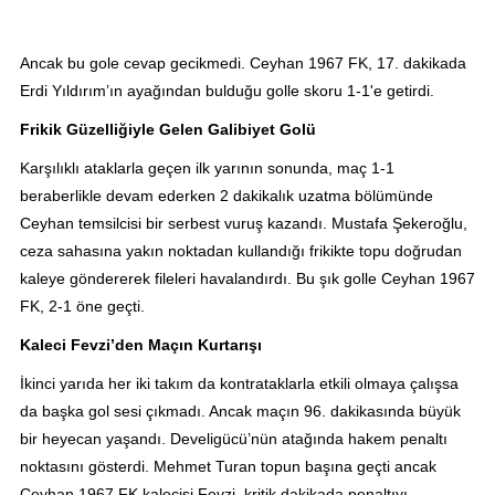
Ancak bu gole cevap gecikmedi. Ceyhan 1967 FK, 17. dakikada
Erdi Yıldırım’ın ayağından bulduğu golle skoru 1-1'e getirdi.
Frikik Güzelliğiyle Gelen Galibiyet Golü
Karşılıklı ataklarla geçen ilk yarının sonunda, maç 1-1
beraberlikle devam ederken 2 dakikalık uzatma bölümünde
Ceyhan temsilcisi bir serbest vuruş kazandı. Mustafa Şekeroğlu,
ceza sahasına yakın noktadan kullandığı frikikte topu doğrudan
kaleye göndererek fileleri havalandırdı. Bu şık golle Ceyhan 1967
FK, 2-1 öne geçti.
Kaleci Fevzi’den Maçın Kurtarışı
İkinci yarıda her iki takım da kontrataklarla etkili olmaya çalışsa
da başka gol sesi çıkmadı. Ancak maçın 96. dakikasında büyük
bir heyecan yaşandı. Develigücü’nün atağında hakem penaltı
noktasını gösterdi. Mehmet Turan topun başına geçti ancak
Ceyhan 1967 FK kalecisi Fevzi, kritik dakikada penaltıyı